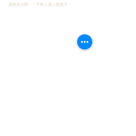
高村光太郎 「千鳥と遊ぶ智恵子」
宮沢賢治 「永訣お朝」
八木重吉 「心よ」
三好達治 「すずしきうなじ」
八木重吉 「花」
高村光太郎 「レモン哀歌」
野村 朗 「桔梗」